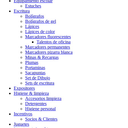
Equipamiento escolar
Estuches
Escritura
Bolígrafos
Bolígrafos de gel
Lápices
Lápices de color
Marcadores fluorescentes
Talentos de oficina
Marcadores permanentes
Marcadores pizarra blanca
Minas & Recargas
Plumas
Portaminas
Sacapuntas
Set de Dibujo
Sets de escritura
Expositores
Higiene & limpieza
Accesorios limpieza
Detergentes
Higiene personal
Incentivos
Socios & Clientes
Juguetes