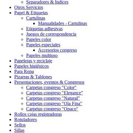
Separadores & Índices
Otros Servicios
Papel & Etiquetas
Cartulinas
Manualidades - Cartulinas
Etiquetas adhesivas
Juegos de correspondencia
Papeles color
Papeles especiales
Accesorios congreso
Papeles multiuso
Papeleras y reciclaje
Papeles higiénicos
Para Ropa
Pizarras & Tablones
Presentaciones, eventos & Congresos
Carpetas congreso "Color"
Carpetas congreso "Elegance"
Carpetas congreso "Natural"
Carpetas congreso "Ola Fina"
Carpetas congreso "Opaco"
Rollos cajas registradoras
Rotuladores
Sellos
Sillas