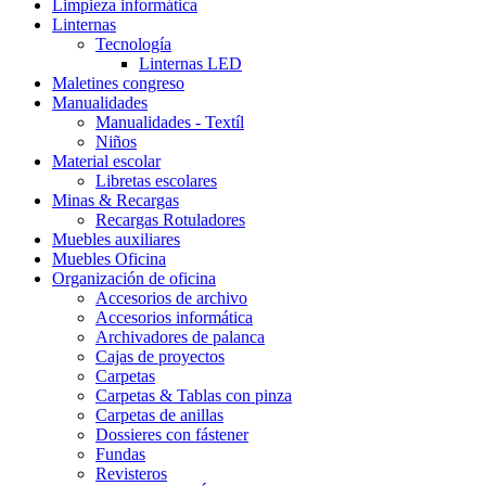
Limpieza informática
Linternas
Tecnología
Linternas LED
Maletines congreso
Manualidades
Manualidades - Textíl
Niños
Material escolar
Libretas escolares
Minas & Recargas
Recargas Rotuladores
Muebles auxiliares
Muebles Oficina
Organización de oficina
Accesorios de archivo
Accesorios informática
Archivadores de palanca
Cajas de proyectos
Carpetas
Carpetas & Tablas con pinza
Carpetas de anillas
Dossieres con fástener
Fundas
Revisteros