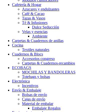
Módulos clasificadores
Cafetería & Hogar
Azucares y endulzantes
Café & Cacao
Tazas & Vasos
Té & Infusiones
Dulce Seducción
Velas y esencias
Ambiente
Carpetas & Cuadernos de anillas
Cocina
Textiles naturales
Cuadernos & Blocs
Accesorios congreso
Carpetas & Cuadernos-recambios
ECOBAGS
MOCHILAS Y BANDOLERAS
Totebags y bolsas
Electrónica
Incentivos
Envío & Embalaje
Bolsas de envío
Cajas de envío
Material de embalar
Embalaje Regalos