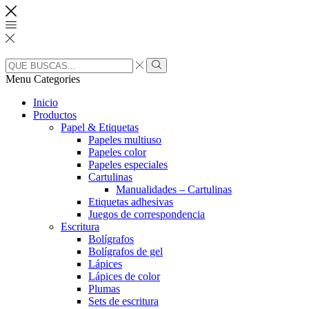
Search
input
Search
Menu
Categories
Inicio
Productos
Papel & Etiquetas
Papeles multiuso
Papeles color
Papeles especiales
Cartulinas
Manualidades – Cartulinas
Etiquetas adhesivas
Juegos de correspondencia
Escritura
Bolígrafos
Bolígrafos de gel
Lápices
Lápices de color
Plumas
Sets de escritura