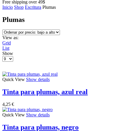
Free shipping over 49$
Inicio
Shop
Escritura
Plumas
Plumas
View as:
Grid
List
Show
Products
per
page
Quick View
Show details
Tinta para plumas, azul real
4,25
€
Quick View
Show details
Tinta para plumas, negro