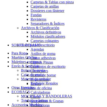
Carpetas & Tablas con pinza
Carpetas de anillas
Dossieres con fástener
Fundas
Revisteros
Separadores & Índices
Archivos & Clasificación
Archivos definitivos
Módulos clasificadores
Carpetas colgantes
SOBRE DINAMO
Todo para el escritorio
Agendas
Para Ropa
Anillos de goma
Muebles Oficina
Cintas adhesivas
Maletines congreso
Clips & Pinzas
Envío & Embalaje
Conjuntos de escritorio
Bolsas de envío
Correctores
Cajas de envío
Gomas de borrar
Material de embalar
Pegamentos
Embalaje Regalos
Reglas
Otros Servicios
Utensilios de oficina
ECOBAGS
Calculadoras
MOCHILAS Y BANDOLERAS
Cortar
Totebags y bolsas
Grapadoras & Grapas
Accesorios Muebles
Perforadoras