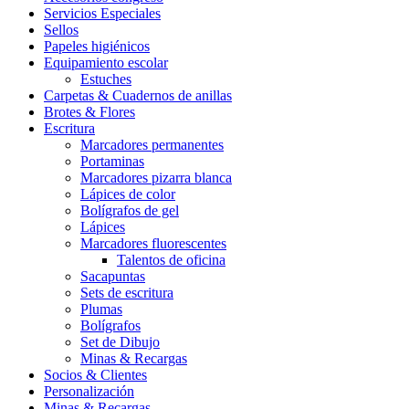
Servicios Especiales
Sellos
Papeles higiénicos
Equipamiento escolar
Estuches
Carpetas & Cuadernos de anillas
Brotes & Flores
Escritura
Marcadores permanentes
Portaminas
Marcadores pizarra blanca
Lápices de color
Bolígrafos de gel
Lápices
Marcadores fluorescentes
Talentos de oficina
Sacapuntas
Sets de escritura
Plumas
Bolígrafos
Set de Dibujo
Minas & Recargas
Socios & Clientes
Personalización
Minas & Recargas