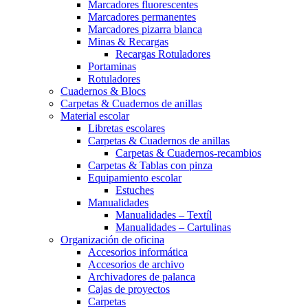
Marcadores fluorescentes
Marcadores permanentes
Marcadores pizarra blanca
Minas & Recargas
Recargas Rotuladores
Portaminas
Rotuladores
Cuadernos & Blocs
Carpetas & Cuadernos de anillas
Material escolar
Libretas escolares
Carpetas & Cuadernos de anillas
Carpetas & Cuadernos-recambios
Carpetas & Tablas con pinza
Equipamiento escolar
Estuches
Manualidades
Manualidades – Textíl
Manualidades – Cartulinas
Organización de oficina
Accesorios informática
Accesorios de archivo
Archivadores de palanca
Cajas de proyectos
Carpetas