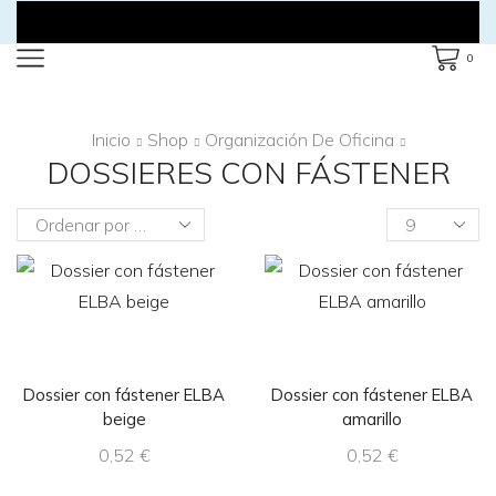
0
Inicio
Shop
Organización De Oficina
DOSSIERES CON FÁSTENER
Products
per
page
Dossier con fástener ELBA
Dossier con fástener ELBA
beige
amarillo
0,52
€
0,52
€