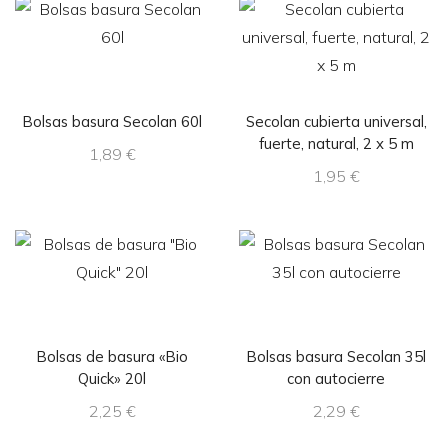
Bolsas basura Secolan 60l
Secolan cubierta universal,
fuerte, natural, 2 x 5 m
1,89
€
1,95
€
Bolsas de basura «Bio
Bolsas basura Secolan 35l
Quick» 20l
con autocierre
2,25
€
2,29
€