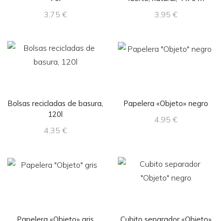
3,75
€
3,95
€
Bolsas recicladas de basura,
Papelera «Objeto» negro
120l
4,95
€
4,35
€
Papelera «Objeto» gris
Cubito separador «Objeto»