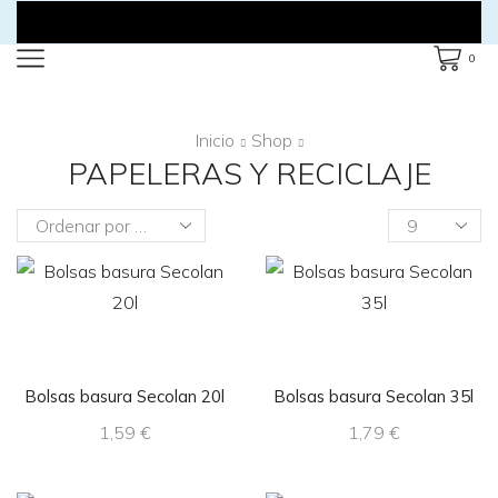
0
Inicio
Shop
PAPELERAS Y RECICLAJE
Products
per
page
Bolsas basura Secolan 20l
Bolsas basura Secolan 35l
1,59
€
1,79
€