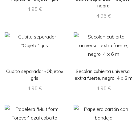
negro
4,95
€
4,95
€
Cubito separador «Objeto»
Secolan cubierta universal,
gris
extra fuerte, negro, 4 x 6 m
4,95
€
4,95
€