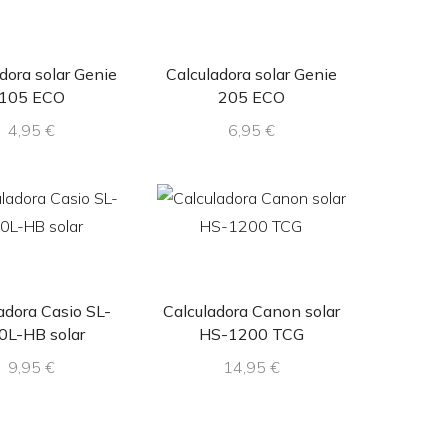
dora solar Genie
Calculadora solar Genie
105 ECO
205 ECO
4,95
€
6,95
€
adora Casio SL-
Calculadora Canon solar
0L-HB solar
HS-1200 TCG
9,95
€
14,95
€