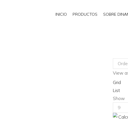
INICIO
PRODUCTOS
SOBRE DIN
View as
Grid
List
Show
Produc
per
page