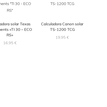
adora solar Texas
Calculadora Canon solar
ments «TI 30 – ECO
TS-1200 TCG
RS»
19,95
€
16,95
€