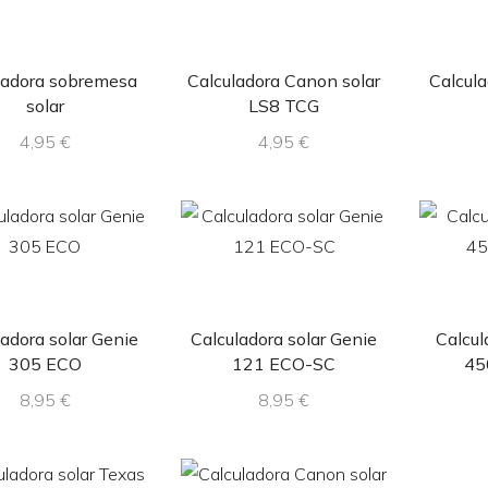
ladora sobremesa
Calculadora Canon solar
Calcula
solar
LS8 TCG
4,95
€
4,95
€
ladora solar Genie
Calculadora solar Genie
Calcul
305 ECO
121 ECO-SC
45
8,95
€
8,95
€