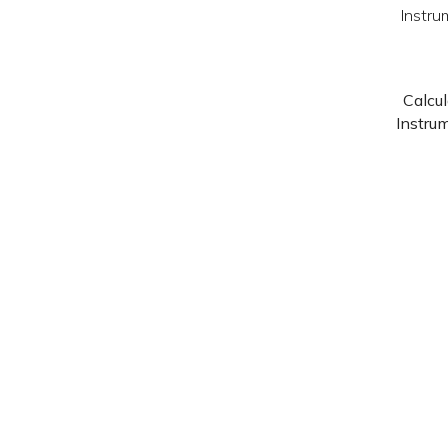
Calcul
Instru
Sin categorizar
Accesorios congreso
Ambiente
Ambiente
Archivos & Clasificación
Archivos definitivos
Carpetas clasificadoras