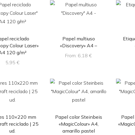
apel reciclado
Papel multiuso
Etiqu
opy Colour Laser»
«Discovery» A4 –
A4 120 g/m²
From:
6,18
€
5,95
€
es 110×220 mm
Papel color Steinbeis
Papel 
raft reciclado | 25
«MagicColour» A4,
«MagicC
ud.
amarillo pastel