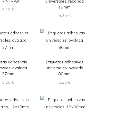
PRINT» A4
universales, redonda
19mm
5,12
€
5,25
€
etas adhesivas
Etiquetas adhesivas
rsales, ovalada
universales, ovalada
37mm
80mm
5,25
€
5,25
€