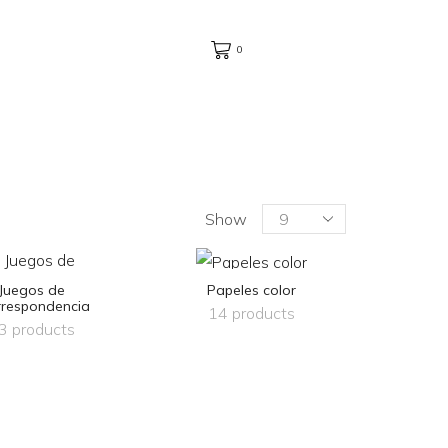
0
Products
Show
per
page
Juegos de
Papeles color
rrespondencia
14 products
3 products