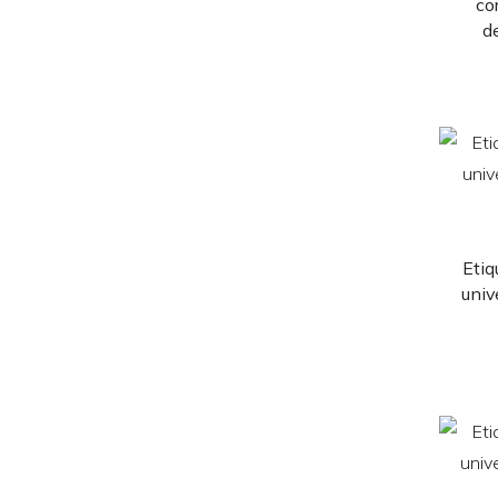
co
d
Etiq
univ