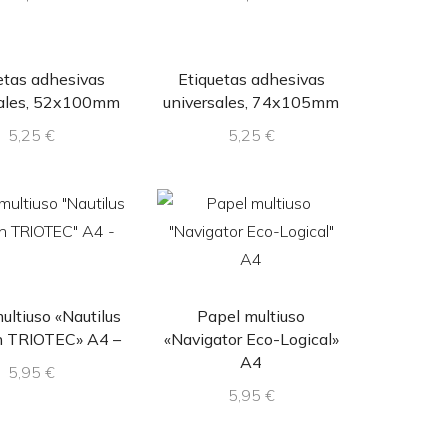
etas adhesivas
Etiquetas adhesivas
sales, 52x100mm
universales, 74x105mm
5,25
€
5,25
€
ultiuso «Nautilus
Papel multiuso
h TRIOTEC» A4 –
«Navigator Eco-Logical»
A4
5,95
€
5,95
€