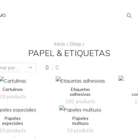
AMO
Inicio
Shop
PAPEL & ETIQUETAS
Cartulinas
Etiquetas
adhesivas
co
19 products
102 products
1
Papeles
Papeles
especiales
multiuso
15 products
33 products