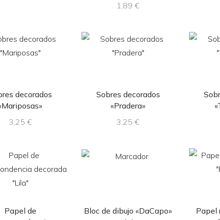
1,89
€
bres decorados
Sobres decorados
Sobr
«Mariposas»
«Pradera»
«
3,25
€
3,25
€
Papel de
Bloc de dibujo «DaCapo»
Papel 