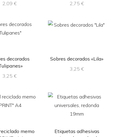
2,09
€
2,75
€
es decorados
Sobres decorados «Lila»
Tulipanes»
3,25
€
3,25
€
reciclado memo
Etiquetas adhesivas