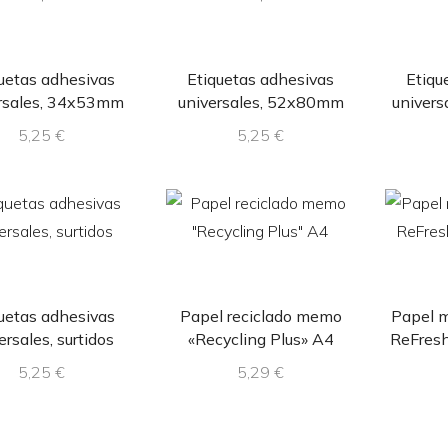
uetas adhesivas
Etiquetas adhesivas
Etiqu
rsales, 34x53mm
universales, 52x80mm
univer
5,25
€
5,25
€
uetas adhesivas
Papel reciclado memo
Papel m
ersales, surtidos
«Recycling Plus» A4
ReFres
5,25
€
5,29
€