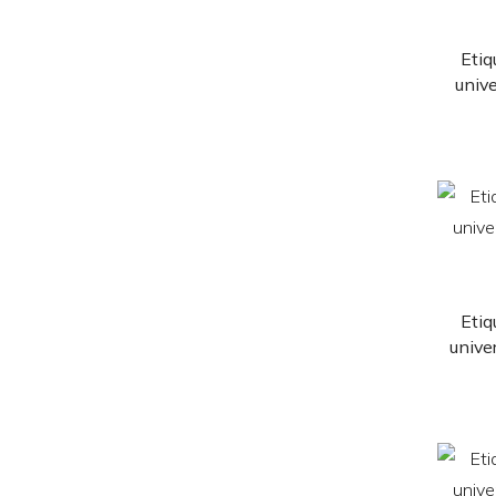
Etiq
univ
Etiq
unive