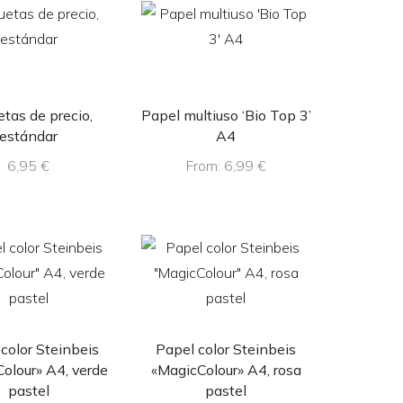
etas de precio,
Papel multiuso ‘Bio Top 3’
estándar
A4
6,95
€
From:
6,99
€
color Steinbeis
Papel color Steinbeis
olour» A4, verde
«MagicColour» A4, rosa
pastel
pastel