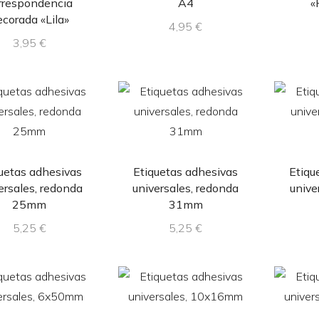
rrespondencia
A4
«
ecorada «Lila»
4,95
€
3,95
€
uetas adhesivas
Etiquetas adhesivas
Etiqu
ersales, redonda
universales, redonda
unive
25mm
31mm
5,25
€
5,25
€