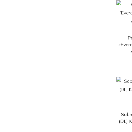
P
«Everc
Sobr
(DL) K