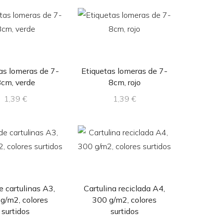
as lomeras de 7-
Etiquetas lomeras de 7-
8cm, verde
8cm, rojo
1,39
€
1,39
€
e cartulinas A3,
Cartulina reciclada A4,
g/m2, colores
300 g/m2, colores
surtidos
surtidos