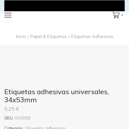
0
Inicio
Papel & Etiquetas
Etiquetas Adhesivas
Etiquetas adhesivas universales,
34x53mm
5,25
€
SKU:
A03058
Category:
Etiquetas adhesivas