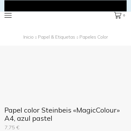
0
Inicio
Papel & Etiquetas
Papeles Color
Papel color Steinbeis «MagicColour»
A4, azul pastel
7,75
€