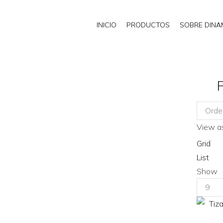
INICIO
PRODUCTOS
SOBRE DIN
View as
Grid
List
Show
Produc
per
page