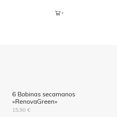
0
6 Bobinas secamanos
«RenovaGreen»
15,90
€