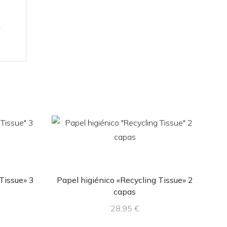
1
Tissue» 3
Papel higiénico «Recycling Tissue» 2
S
capas
28,95
€