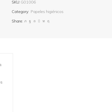
SKU:
G01006
Category:
Papeles higiénicos
Share:
a.
es