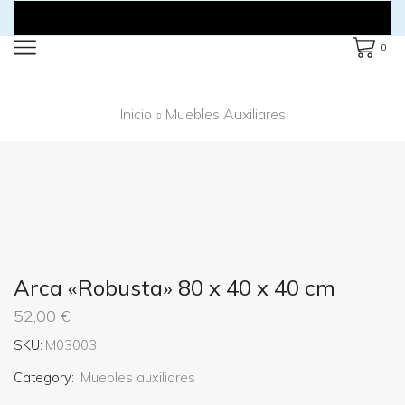
0
Inicio
Muebles Auxiliares
Arca «Robusta» 80 x 40 x 40 cm
52,00
€
SKU:
M03003
Category:
Muebles auxiliares