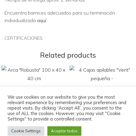
Encuentra barnices adecuados para su terminación
individualizada
aquí
CERTIFICACIONES
Related products
We use cookies on our website to give you the most
relevant experience by remembering your preferences and
Arca «Robusta» 100 x 40 x 40
4 Cajas apilables «Vent»
repeat visits. By clicking “Accept All”, you consent to the
cm
pequeña –
use of ALL the cookies. However, you may visit "Cookie
Settings" to provide a controlled consent.
64,00
€
46,95
€
Cookie Settings
Aceptar todos