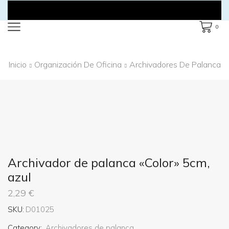
0
Inicio
Organización De Oficina
Archivadores De Palanca
Archivador de palanca «Color» 5cm,
azul
2,29
€
SKU:
D01025
Category:
Archivadores de palanca