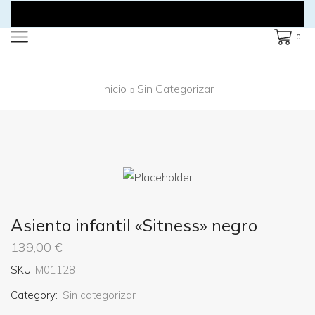
0
Inicio
Sin Categorizar
Asiento infantil «Sitness» negro
139,00
€
SKU:
M01128
Category:
Sin categorizar