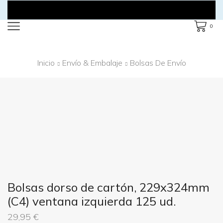
0
Inicio
Envío & Embalaje
Bolsas De Envío
Bolsas dorso de cartón, 229x324mm
(C4) ventana izquierda 125 ud.
29,95
€