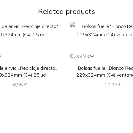
Related products
w
Quick View
e envío «Reciclaje directo»
Bolsas fuelle «Blanco Rec
9x324mm (C4) 25 ud.
229x324mm (C4) ventana,
6,95
€
10,95
€