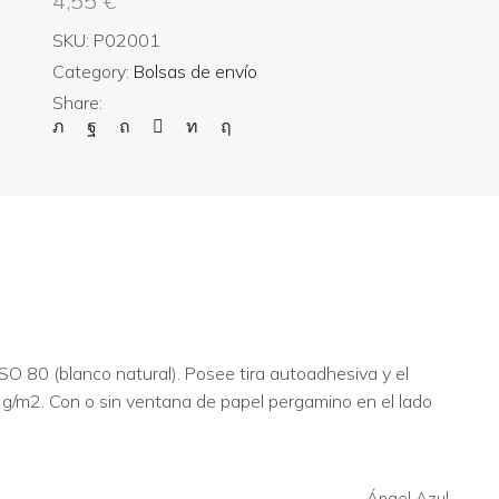
4,55
€
SKU:
P02001
Category:
Bolsas de envío
Share:
O 80 (blanco natural). Posee tira autoadhesiva y el
g/m2. Con o sin ventana de papel pergamino en el lado
Ángel Azul