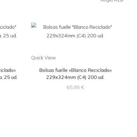
Quick View
Quic
iclado»
Bolsas fuelle «Blanco Reciclado»
B
 25 ud.
229x324mm (C4) 200 ud.
65,95
€