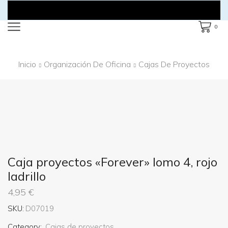
0
Inicio
Organización De Oficina
Cajas De Proyectos
Caja proyectos «Forever» lomo 4, rojo
ladrillo
4,95
€
SKU:
D07019
Category:
Cajas de proyectos