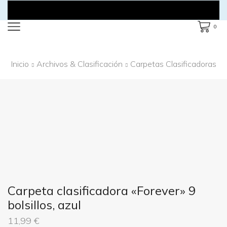
0
Inicio
Archivos & Clasificación
Carpetas Clasificadoras
Carpeta clasificadora «Forever» 9
bolsillos, azul
11,99
€