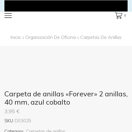
0
Inicio
Organización De Oficina
Carpetas De Anillas
Carpeta de anillas «Forever» 2 anillas,
40 mm, azul cobalto
3,95
€
SKU:
D03025
Category:
Carpetas de anillas