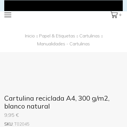
0
Inicio
Papel & Etiquetas
Cartulinas
Manualidades - Cartulinas
Cartulina reciclada A4, 300 g/m2,
blanco natural
9,95
€
SKU:
T02045