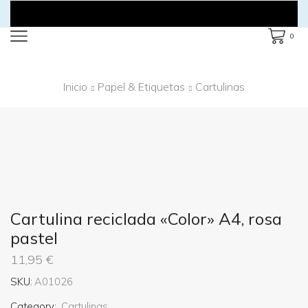
0
Inicio
Papel & Etiquetas
Cartulinas
Cartulina reciclada «Color» A4, rosa
pastel
11,95
€
SKU:
A01026
Category:
Cartulinas