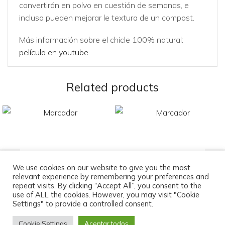
convertirán en polvo en cuestión de semanas, e
incluso pueden mejorar le textura de un compost.
Más información sobre el chicle 100% natural:
película en youtube
Related products
We use cookies on our website to give you the most
Chocolate Zotter «Cereza
Chicle natural «Chicza»
relevant experience by remembering your preferences and
Negra de Vainilla»
hierbabuena –
repeat visits. By clicking “Accept All”, you consent to the
use of ALL the cookies. However, you may visit "Cookie
2,95
€
2,29
€
Settings" to provide a controlled consent.
Cookie Settings
Aceptar todos