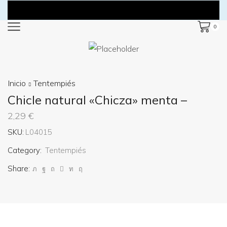
0
Inicio
Tentempiés
Chicle natural «Chicza» menta –
2,29
€
SKU:
L04015
Category:
Tentempiés
Share: