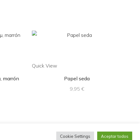
Quick View
Quic
µ, marrón
Papel seda
Cint
9,95
€
Cookie Settings
Aceptar todos