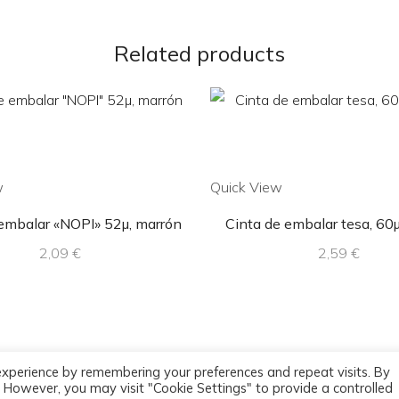
Related products
w
Quick View
 embalar «NOPI» 52µ, marrón
Cinta de embalar tesa, 60
2,09
€
2,59
€
experience by remembering your preferences and repeat visits. By
s. However, you may visit "Cookie Settings" to provide a controlled