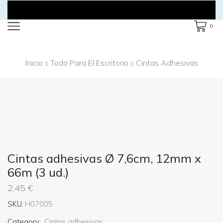
0
Inicio
Todo Para El Escritorio
Cintas Adhesivas
Cintas adhesivas Ø 7,6cm, 12mm x
66m (3 ud.)
2,45
€
SKU:
H07005
Category:
Cintas adhesivas