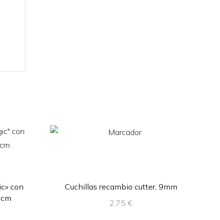
ic» con
Cuchillas recambio cutter, 9mm
Ti
7 cm
2,75
€