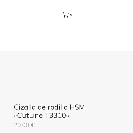
0
Cizalla de rodillo HSM
«CutLine T3310»
29,00
€