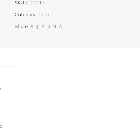
SKU:
C01017
Category:
Cortar
Share:
a
do