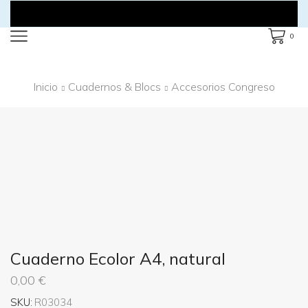
0
Inicio
Cuadernos & Blocs
Accesorios Congreso
Cuaderno Ecolor A4, natural
0,00
€
SKU:
R03034