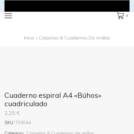
0
Inicio
Carpetas & Cuadernos De Anillas
Cuaderno espiral A4 «Búhos»
cuadriculado
2,25
€
SKU:
T03044
Category:
Carpetas & Cuadernos de anillas