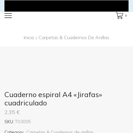
0
Inicio
Carpetas & Cuadernos De Anillas
Cuaderno espiral A4 «Jirafas»
cuadriculado
2,35
€
SKU:
T03005
Category:
Carpetas & Cuadernos de anillas