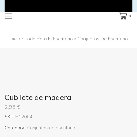
0
Inicio
Todo Para El Escritorio
Conjuntos De Escritorio
Cubilete de madera
2,95
€
SKU:
H12004
Category:
Conjuntos de escritorio