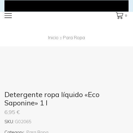
0
Inicio
Para Ropa
Detergente ropa líquido «Eco
Saponine» 1 l
6,95
€
SKU:
G02065
Category:
Para Ropa