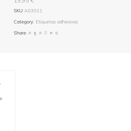
19,95
€
SKU:
A03021
Category:
Etiquetas adhesivas
Share:
o
de