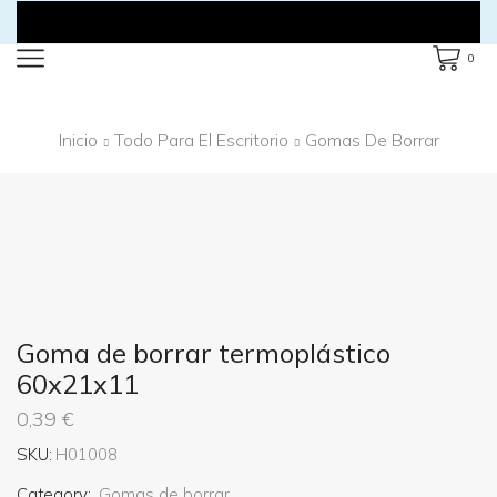
0
Inicio
Todo Para El Escritorio
Gomas De Borrar
Goma de borrar termoplástico
60x21x11
0,39
€
SKU:
H01008
Category:
Gomas de borrar