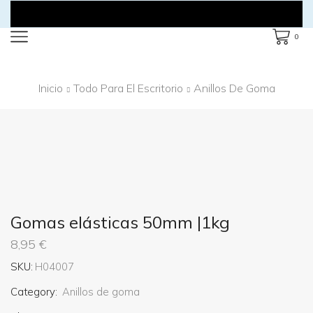
0
Inicio
Todo Para El Escritorio
Anillos De Goma
Gomas elásticas 50mm |1kg
8,95
€
SKU:
H04007
Category:
Anillos de goma