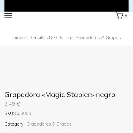
0
Inicio
Utensilios De Oficina
Grapadoras & Grapas
Grapadora «Magic Stapler» negro
3,49
€
SKU:
C03003
Category:
Grapadoras & Grapas