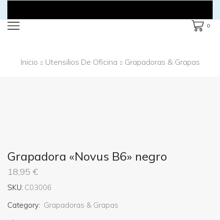
0
Inicio
Utensilios De Oficina
Grapadoras & Grapas
Grapadora «Novus B6» negro
18,95
€
SKU:
C03006
Category:
Grapadoras & Grapas