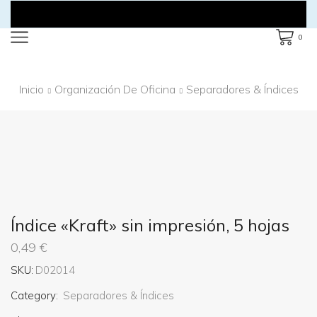
0
Inicio
Organización De Oficina
Separadores & Índices
Índice «Kraft» sin impresión, 5 hojas
0,49
€
SKU:
D02014
Category:
Separadores & Índices