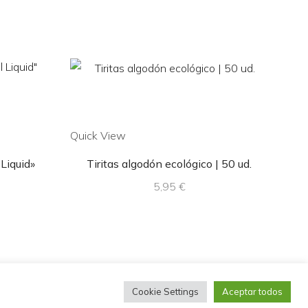
Quick View
Quic
Liquid»
Tiritas algodón ecológico | 50 ud.
Tir
5,95
€
Cookie Settings
Aceptar todos