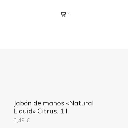
0
Jabón de manos «Natural
Liquid» Citrus, 1 l
6,49
€