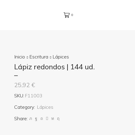
0
Inicio
Escritura
Lápices
Lápiz redondos | 144 ud.
–
25,92
€
SKU:
F11003
Category:
Lápices
Share: