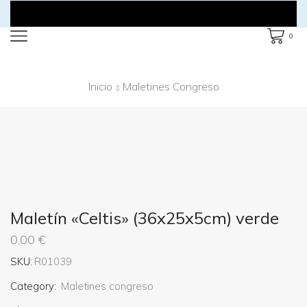
0
Inicio
Maletines Congreso
Maletín «Celtis» (36x25x5cm) verde
0,00
€
SKU:
R01039
Category:
Maletines congreso