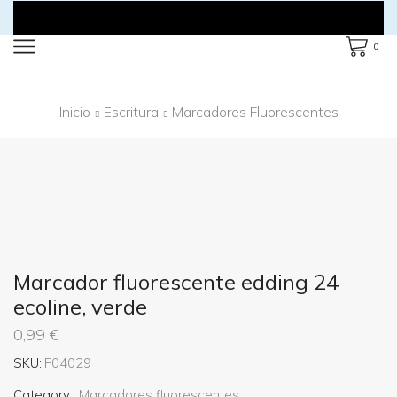
0
Inicio
Escritura
Marcadores Fluorescentes
Marcador fluorescente edding 24
ecoline, verde
0,99
€
SKU:
F04029
Category:
Marcadores fluorescentes