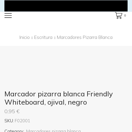
0
Inicio
Escritura
Marcadores Pizarra Blanca
Marcador pizarra blanca Friendly
Whiteboard, ojival, negro
0,95
€
SKU:
F02001
Category:
Marcadores pizarra blanca