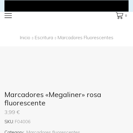
0
Inicio
Escritura
Marcadores Fluorescentes
Marcadores «Megaliner» rosa
fluorescente
3,99
€
SKU:
F04006
Category:
Marcadores fluorescentes