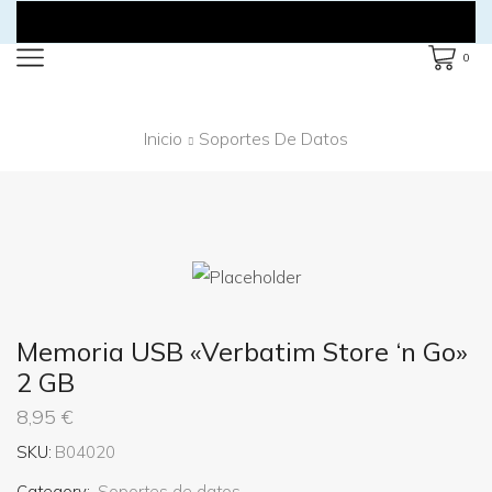
0
Inicio
Soportes De Datos
Memoria USB «Verbatim Store ‘n Go»
2 GB
8,95
€
SKU:
B04020
Category:
Soportes de datos