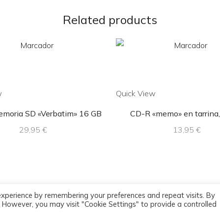
Related products
w
Quick View
emoria SD «Verbatim» 16 GB
CD-R «memo» en tarrina,
29,95
€
13,95
€
experience by remembering your preferences and repeat visits. By
s. However, you may visit "Cookie Settings" to provide a controlled