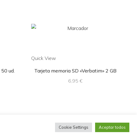
Quick View
Quic
 50 ud.
Tarjeta memoria SD «Verbatim» 2 GB
6,95
€
Cookie Settings
Aceptar todos