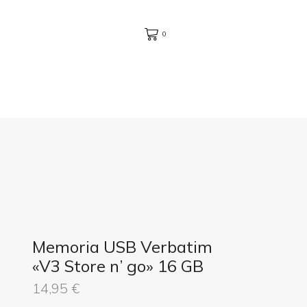
0
Memoria USB Verbatim
«V3 Store n’ go» 16 GB
14,95
€