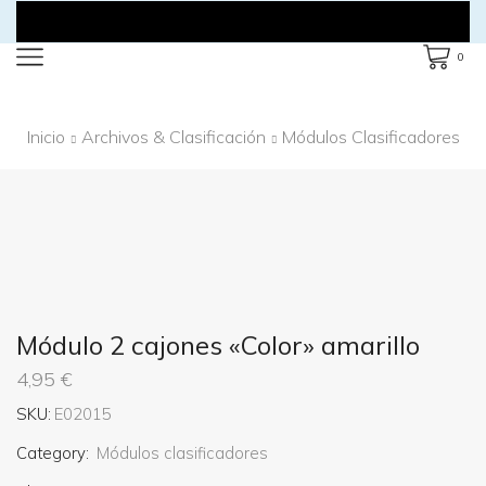
0
Inicio
Archivos & Clasificación
Módulos Clasificadores
Módulo 2 cajones «Color» amarillo
4,95
€
SKU:
E02015
Category:
Módulos clasificadores