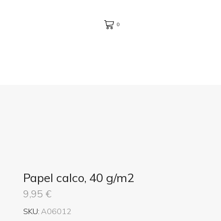
0
Papel calco, 40 g/m2
9,95
€
SKU:
A06012