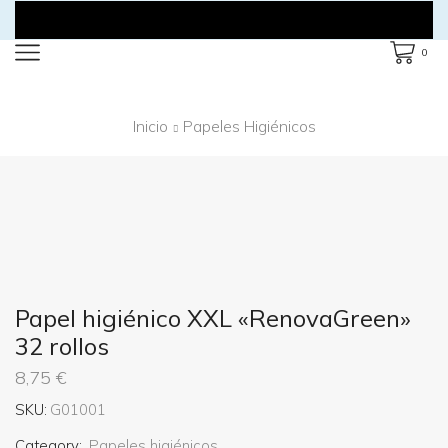
0
Inicio
Papeles Higiénicos
Papel higiénico XXL «RenovaGreen»
32 rollos
8,75
€
SKU:
G01001
Category:
Papeles higiénicos