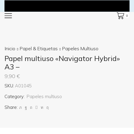
0
Inicio
Papel & Etiquetas
Papeles Multiuso
Papel multiuso «Navigator Hybrid»
A3 –
9,90
€
SKU:
A01045
Category:
Papeles multiuso
Share: