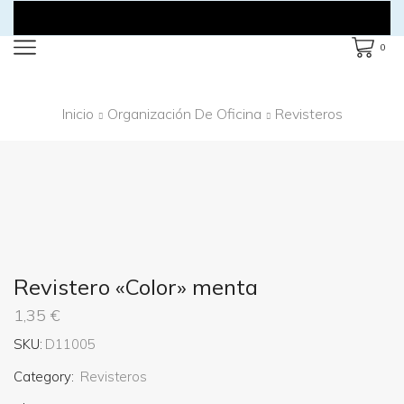
0
Inicio
Organización De Oficina
Revisteros
Revistero «Color» menta
1,35
€
SKU:
D11005
Category:
Revisteros