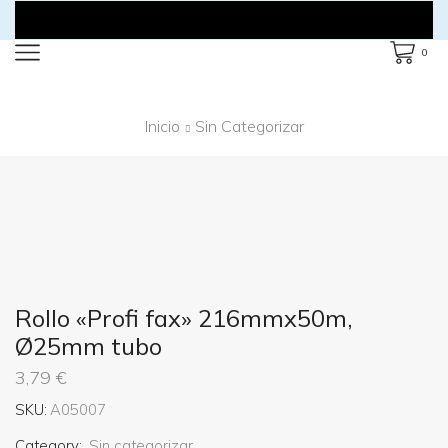
0
Inicio
Sin Categorizar
Rollo «Profi fax» 216mmx50m,
Ø25mm tubo
3,79
€
SKU:
A05007
Category:
Sin categorizar