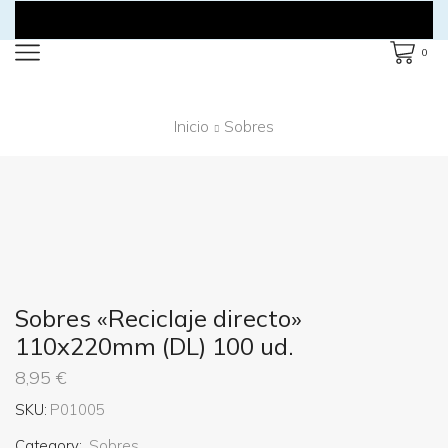
0
Inicio
Sobres
Sobres «Reciclaje directo»
110x220mm (DL) 100 ud.
8,95
€
SKU:
P01005
Category:
Sobres