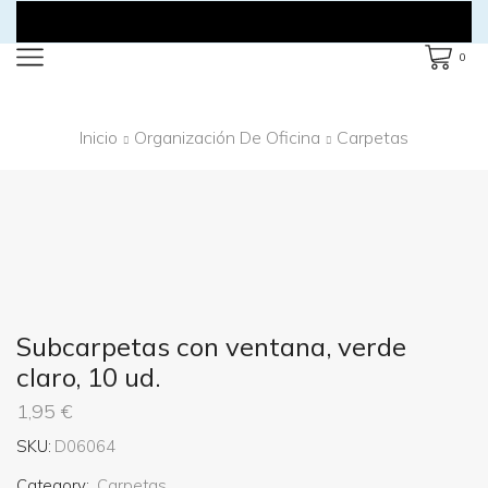
0
Inicio
Organización De Oficina
Carpetas
Subcarpetas con ventana, verde
claro, 10 ud.
1,95
€
SKU:
D06064
Category:
Carpetas